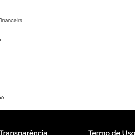
inanceira
o
ão
Transparência
Termo de Us