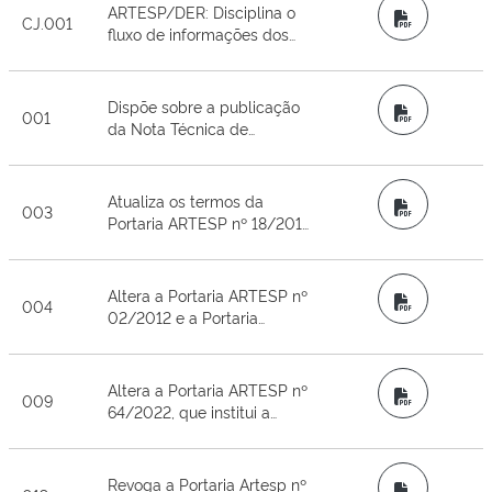
públicos de que trata o
ARTESP/DER: Disciplina o
PDF
coletivo metropolitano
CJ.001
artigo 12 do Decreto nº
fluxo de informações dos
67.435/2023
registros de infrações de
trânsito do Sistema de Livre
Passagem das rodovias
Dispõe sobre a publicação
PDF
001
concedidasdo Estado, a fim
da Nota Técnica de
de possibilitar a emissão de
Apuração de Resultados da
autos de infração pelo DER-
Bonificação por Resultados
SP
da ARTESP para o exercício
Atualiza os termos da
PDF
003
de 2023.
Portaria ARTESP nº 18/2010,
que discorre sobre o
Regulamento para
Autorização de Uso da Faixa
Altera a Portaria ARTESP nº
PDF
004
de Domínio em rodovias
02/2012 e a Portaria
estaduais
ARTESP nº 31/2020.
Altera a Portaria ARTESP nº
PDF
009
64/2022, que institui a
Comissão Setorial de
Bonificação por Resultados
da ARTESP, e revoga a
Revoga a Portaria Artesp nº
PDF