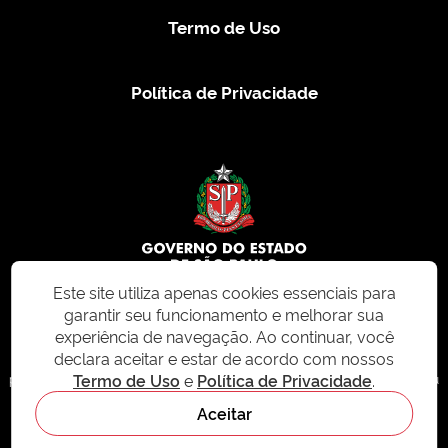
Termo de Uso
Política de Privacidade
Este site utiliza apenas cookies essenciais para
garantir seu funcionamento e melhorar sua
© 2026 CMS.SP.GOV.BR. Todos os direitos reservados.
experiência de navegação. Ao continuar, você
declara aceitar e estar de acordo com nossos
Este site e todo o seu conteúdo, incluindo textos, imagens e design, são
Termo de Uso
e
Política de Privacidade
.
protegidos por direitos autorais e não podem ser reproduzidos, distribuídos ou
modificados sem permissão expressa. Para mais informações ou para
Aceitar
solicitações de uso, acesse nosso site
cms.sp.gov.br
- sistema de
gerenciamento de conteúdo do Estado de São Paulo.